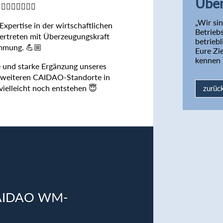
Über
🏻‍♂️🕵️‍♂️
„Wir si
Expertise in der wirtschaftlichen
Betrieb
ertreten mit Überzeugungskraft
betrieb
immung. 💪🏼
Eure Zie
kennen 
le und starke Ergänzung unseres
e weiteren CAIDAO-Standorte in
vielleicht noch entstehen 😇
zurück
 CAIDAO WM-